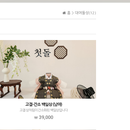
홈 >
대여돌상(12)
고결-간소 백일상 (남아)
고결 상차림이 간소화된 백일상입니다
39,000