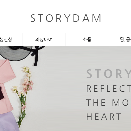
생신상
의상대여
소품
담,