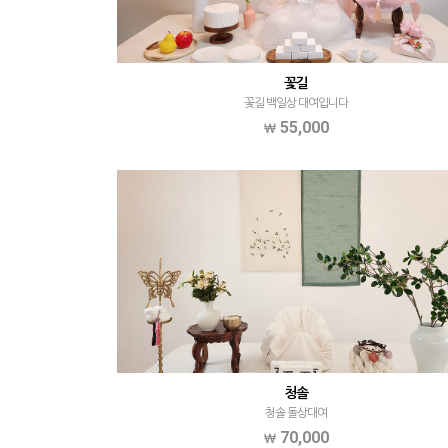
꽃길
꽃길 백일상 대여입니다
55,000
청솔
청솔 돌상대여
70,000