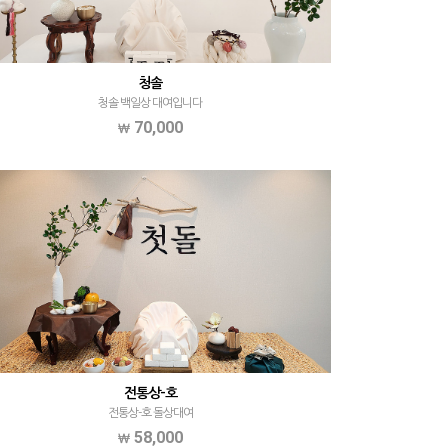
청솔
청솔 백일상 대여입니다
70,000
전통상-호
전통상-호 돌상대여
58,000