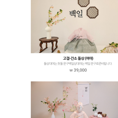
고결-간소 돌상 (여아)
돌상대여는 첫돌 문구백일상대여는 백일 문구로준비됩니다.
39,000