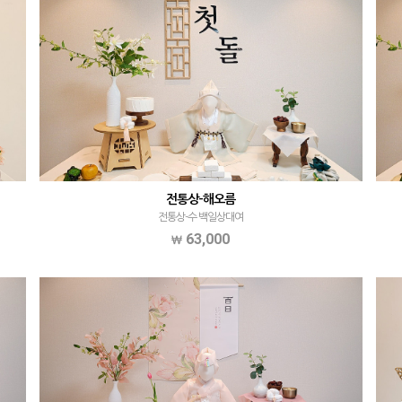
전통상-해오름
전통상-수 백일상대여
63,000