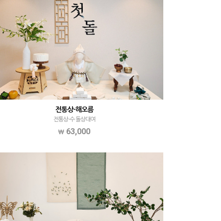
전통상-해오름
전통상-수 돌상대여
63,000