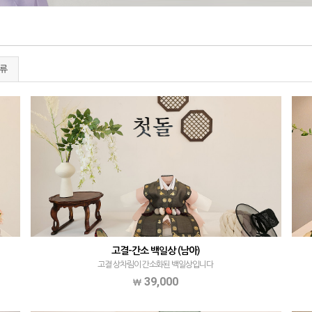
류
고결-간소 백일상 (남아)
고결 상차림이 간소화된 백일상입니다
39,000