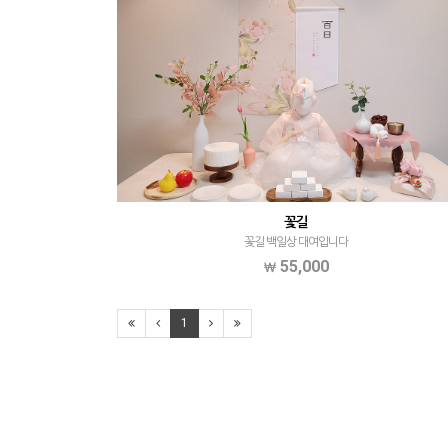
꽃길
꽃길 백일상 대여입니다
55,000
1