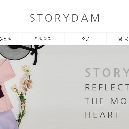
생신상
의상대여
소품
담,