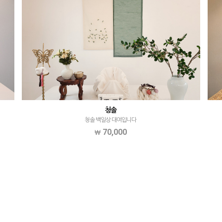
청솔
청솔 백일상 대여입니다
70,000