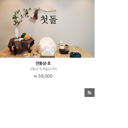
전통상-호
전통상-호 백일상대여
58,000