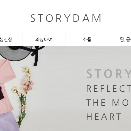
생신상
의상대여
소품
담,